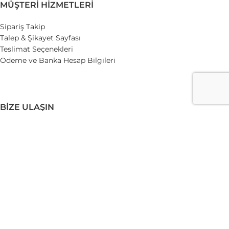
MÜŞTERI HIZMETLERI
Sipariş Takip
Talep & Şikayet Sayfası
Teslimat Seçenekleri
Ödeme ve Banka Hesap Bilgileri
BIZE ULAŞIN
TEL:(0 224) 435 0 224
GSM:
(0 532) 247 32 67
bilgi@dizdarbaharat.com.tr