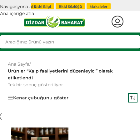
Navigasyona atla
Bitki Bilgi
Bitki Sözlüğü
Makaleler
Ana içeriğe atla
Ana Sayfa
/
Ürünler “Kalp faaliyetlerini düzenleyici” olarak
etiketlendi
Tek bir sonuç gösteriliyor
Kenar çubuğunu göster