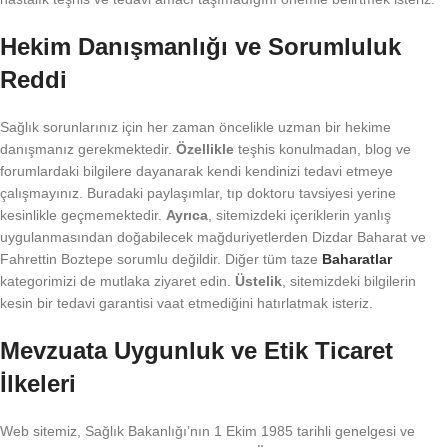
Hekim Danışmanlığı ve Sorumluluk
Reddi
Sağlık sorunlarınız için her zaman öncelikle uzman bir hekime
danışmanız gerekmektedir.
Özellikle
teşhis konulmadan, blog ve
forumlardaki bilgilere dayanarak kendi kendinizi tedavi etmeye
çalışmayınız. Buradaki paylaşımlar, tıp doktoru tavsiyesi yerine
kesinlikle geçmemektedir.
Ayrıca
, sitemizdeki içeriklerin yanlış
uygulanmasından doğabilecek mağduriyetlerden Dizdar Baharat ve
Fahrettin Boztepe sorumlu değildir. Diğer tüm taze
Baharatlar
kategorimizi de mutlaka ziyaret edin.
Üstelik
, sitemizdeki bilgilerin
kesin bir tedavi garantisi vaat etmediğini hatırlatmak isteriz.
Mevzuata Uygunluk ve Etik Ticaret
İlkeleri
Web sitemiz, Sağlık Bakanlığı’nın 1 Ekim 1985 tarihli genelgesi ve