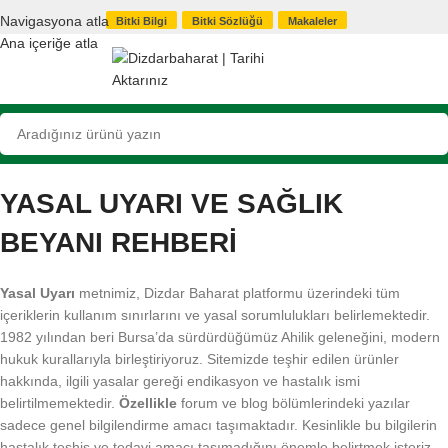
Navigasyona atla
Bitki Bilgi
Bitki Sözlüğü
Makaleler
Ana içeriğe atla
YASAL UYARI VE SAĞLIK
BEYANI REHBERİ
Yasal Uyarı
metnimiz, Dizdar Baharat platformu üzerindeki tüm
içeriklerin kullanım sınırlarını ve yasal sorumlulukları belirlemektedir.
1982 yılından beri Bursa’da sürdürdüğümüz Ahilik geleneğini, modern
hukuk kurallarıyla birleştiriyoruz. Sitemizde teşhir edilen ürünler
hakkında, ilgili yasalar gereği endikasyon ve hastalık ismi
belirtilmemektedir.
Özellikle
forum ve blog bölümlerindeki yazılar
sadece genel bilgilendirme amacı taşımaktadır. Kesinlikle bu bilgilerin
hastalık teşhis ve tedavi amacı taşımadığını önemle belirtmek isteriz.