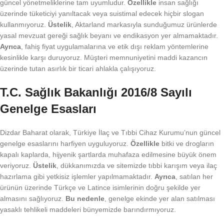
güncel yönetmeliklerine tam uyumludur.
Özellikle
insan sağlığı
üzerinde tüketiciyi yanıltacak veya suistimal edecek hiçbir slogan
kullanmıyoruz.
Üstelik
, Aktarland markasıyla sunduğumuz ürünlerde
yasal mevzuat gereği sağlık beyanı ve endikasyon yer almamaktadır.
Ayrıca
, fahiş fiyat uygulamalarına ve etik dışı reklam yöntemlerine
kesinlikle karşı duruyoruz. Müşteri memnuniyetini maddi kazancın
üzerinde tutan asırlık bir ticari ahlakla çalışıyoruz.
T.C. Sağlık Bakanlığı 2016/8 Sayılı
Genelge Esasları
Dizdar Baharat olarak, Türkiye İlaç ve Tıbbi Cihaz Kurumu’nun güncel
genelge esaslarını harfiyen uyguluyoruz.
Özellikle
bitki ve drogların
kapalı kaplarda, hijyenik şartlarda muhafaza edilmesine büyük önem
veriyoruz.
Üstelik
, dükkanımızda ve sitemizde tıbbi karışım veya ilaç
hazırlama gibi yetkisiz işlemler yapılmamaktadır.
Ayrıca
, satılan her
ürünün üzerinde Türkçe ve Latince isimlerinin doğru şekilde yer
almasını sağlıyoruz.
Bu nedenle
, genelge ekinde yer alan satılması
yasaklı tehlikeli maddeleri bünyemizde barındırmıyoruz.