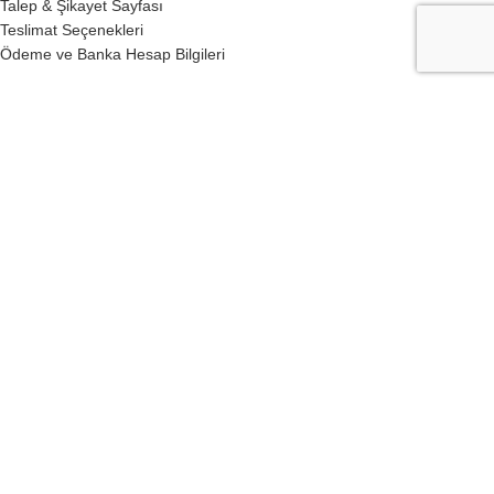
Talep & Şikayet Sayfası
Teslimat Seçenekleri
Ödeme ve Banka Hesap Bilgileri
BIZE ULAŞIN
TEL:(0 224) 435 0 224
GSM:
(0 532) 247 32 67
bilgi@dizdarbaharat.com.tr
DizdarBaharat
70
YILLIK Geçmişin Donanımına Sahiptir.
©️1991 - 2020
Dizdar Baharat
| Tüm Hakları Saklıdır.