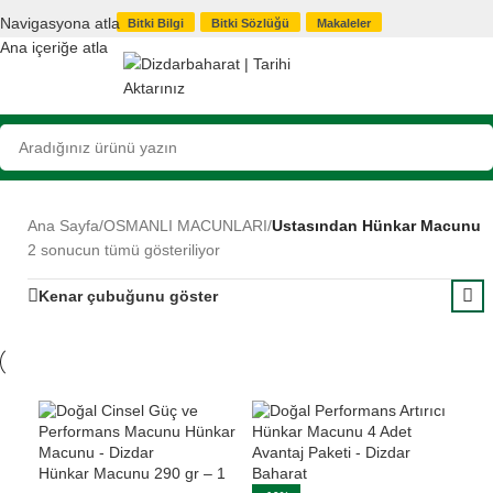
Navigasyona atla
Bitki Bilgi
Bitki Sözlüğü
Makaleler
Ana içeriğe atla
Ana Sayfa
/
OSMANLI MACUNLARI
/
Ustasından Hünkar Macunu
2 sonucun tümü gösteriliyor
Kenar çubuğunu göster
Hünkar Macunu 290 gr – 1