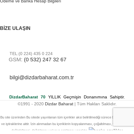
Ödeme ve Banka Hesap Bilgileri
BIZE ULAŞIN
TEL:(0 224) 435 0 224
GSM:
(0 532) 247 32 67
bilgi@dizdarbaharat.com.tr
DizdarBaharat
70
YILLIK Geçmişin Donanımına Sahiptir.
©️1991 - 2020
Dizdar Baharat
| Tüm Hakları Saklıdır.
Bu site üzerinden Bu sitede yayınlanan tüm içerikler aksi belirtilmediği sürece Dizdar Baharat
ve iştiraklerine aittir. İzin alınmadan bu içeriklerin kopyalanması, çoğaltılması, yayınlanması,
değiştirilmesi, dağıtılması ve/veya satılması yasaktır.