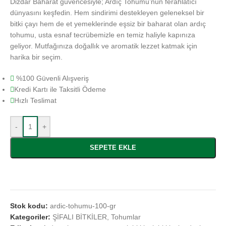
Dizdar Baharat güvencesiyle; Ardıç Tohumu’nun ferahlatıcı
dünyasını keşfedin. Hem sindirimi destekleyen geleneksel bir
bitki çayı hem de et yemeklerinde eşsiz bir baharat olan ardıç
tohumu, usta esnaf tecrübemizle en temiz haliyle kapınıza
geliyor. Mutfağınıza doğallık ve aromatik lezzet katmak için
harika bir seçim.
%100 Güvenli Alışveriş
Kredi Kartı ile Taksitli Ödeme
Hızlı Teslimat
-
+
SEPETE EKLE
Stok kodu:
ardic-tohumu-100-gr
Kategoriler:
ŞİFALI BİTKİLER
,
Tohumlar