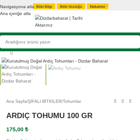
Navigasyona atla
Bitki Bilgi
Bitki Sözlüğü
Makaleler
Ana içeriğe atla
Büyütmek için tıklayın
Ana Sayfa
/
ŞİFALI BİTKİLER
/
Tohumlar
ARDIÇ TOHUMU 100 GR
175,00
₺