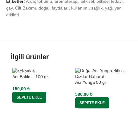
Etiketler:
Ardıç tohumu
,
aromaterapi
,
bitkisel
,
bitkisel tedavi
,
çay
,
Cilt Bakımı
,
doğal
,
faydaları
,
kullanımı
,
sağlık
,
yağ
,
yan
etkileri
İlgili ürünler
Acı Bakla – 100 gr
Acı Yonga 50 gr
150,00
₺
580,00
₺
SEPETE EKLE
SEPETE EKLE