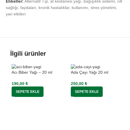
Etiketler:
Alternatif Tıp
,
at kestanesi yağı
,
bağışıklık sistemi
,
cilt
sağlığı
,
faydaları
,
kronik hastalıklar
,
kullanımı
,
stres yönetimi
,
yan etkileri
İlgili ürünler
Acı Biber Yağı – 20 ml
Ada Çayı Yağı 20 ml
190,00
₺
250,00
₺
SEPETE EKLE
SEPETE EKLE