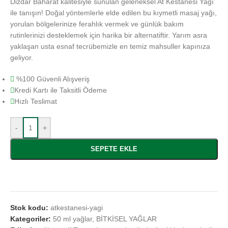
Dizdar Baharat kalitesiyle sunulan geleneksel At Kestanesi Yağı
ile tanışın! Doğal yöntemlerle elde edilen bu kıymetli masaj yağı,
yorulan bölgelerinize ferahlık vermek ve günlük bakım
rutinlerinizi desteklemek için harika bir alternatiftir. Yarım asra
yaklaşan usta esnaf tecrübemizle en temiz mahsuller kapınıza
geliyor.
%100 Güvenli Alışveriş
Kredi Kartı ile Taksitli Ödeme
Hızlı Teslimat
-
+
SEPETE EKLE
Stok kodu:
atkestanesi-yagi
Kategoriler:
50 ml yağlar
,
BİTKİSEL YAĞLAR