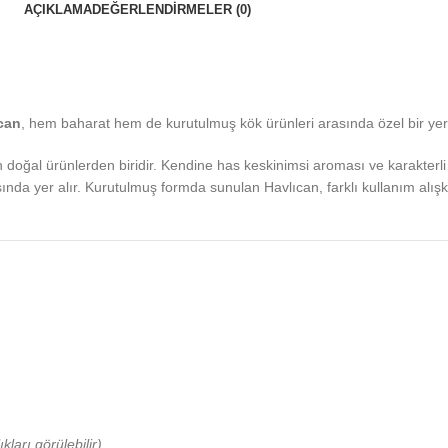
AÇIKLAMA
DEĞERLENDIRMELER (0)
can
, hem baharat hem de kurutulmuş kök ürünleri arasında özel bir yere
 doğal ürünlerden biridir. Kendine has keskinimsi aroması ve karakterli y
ında yer alır. Kurutulmuş formda sunulan Havlıcan, farklı kullanım alış
ıkları görülebilir)