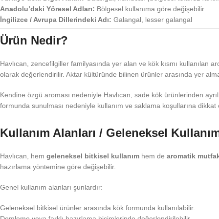
Anadolu’daki Yöresel Adları:
Bölgesel kullanıma göre değişebilir
İngilizce / Avrupa Dillerindeki Adı:
Galangal, lesser galangal
Ürün Nedir?
Havlıcan, zencefilgiller familyasında yer alan ve kök kısmı kullanılan 
olarak değerlendirilir. Aktar kültüründe bilinen ürünler arasında yer alm
Kendine özgü aroması nedeniyle Havlıcan, sade kök ürünlerinden ayrılır. H
formunda sunulması nedeniyle kullanım ve saklama koşullarına dikkat 
Kullanım Alanları / Geleneksel Kullanı
Havlıcan, hem
geleneksel bitkisel kullanım
hem de
aromatik mutfak
hazırlama yöntemine göre değişebilir.
Genel kullanım alanları şunlardır:
Geleneksel bitkisel ürünler arasında kök formunda kullanılabilir.
Demleme veya farklı hazırlama biçimlerinde değerlendirilebilir.