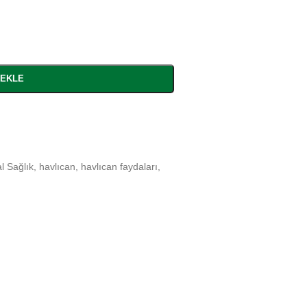
 EKLE
l Sağlık
,
havlıcan
,
havlıcan faydaları
,