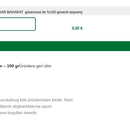
AR BAHARAT güvencesi ile %100 güvenli alışveriş
0,00
₺
n – 100 gr
Ürünlere geri dön
kurutulmuş kök ürünlerinden biridir. Hem
ullanım alışkanlıklarına uyum
ma koşulları önerilir.