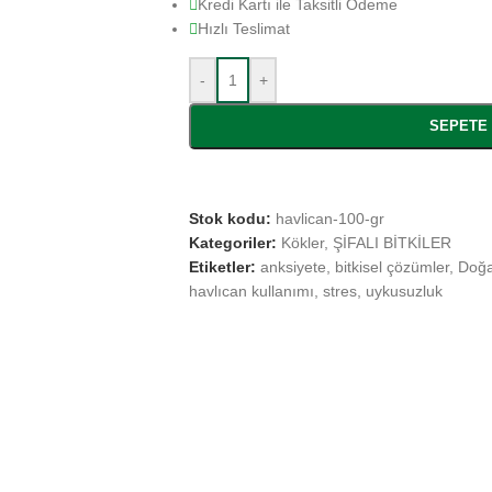
Kredi Kartı ile Taksitli Ödeme
Hızlı Teslimat
-
+
SEPETE
Stok kodu:
havlican-100-gr
Kategoriler:
Kökler
,
ŞİFALI BİTKİLER
Etiketler:
anksiyete
,
bitkisel çözümler
,
Doğa
havlıcan kullanımı
,
stres
,
uykusuzluk