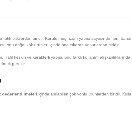
aromatik bitkilerden biridir. Kurutulmuş rizom yapısı sayesinde hem baha
ası, onu doğal kök ürünleri içinde öne çıkaran unsurlardan biridir.
afif keskin ve karakterli yapısı, onu farklı kullanım alışkanlıklarında i
etmek gerekir.
m
 değerlendirmeleri
içinde anılabilen çok yönlü ürünlerden biridir. Kul