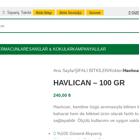
Sipariş Takibi
Bitki Bilgi
Bitki Sözlüğü
Destek
DİZD
ER
MACUNLAR
ESANSLAR & KOKULAR
KAMPANYALILAR
Ana Sayfa
/
ŞİFALI BİTKİLER
/
Kökler
/
Havlıca
HAVLICAN – 100 GR
240,00
₺
Havlıcan, kendine özgü aromasıyla bilinen 
baharat hem de bitkisel ürün olarak farklı k
sağlayabilir. Ölçülü kullanımı ve uygun sakla
%100 Güvenli Alışveriş