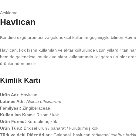
Açıklama
Havlıcan
Kendine özgü aroması ve geleneksel kullanım geçmişiyle bilinen
Havlı
Havlıcan, kök kısmı kullanılan ve aktar kültüründe uzun yıllardır tanınan
hem de geleneksel mutfak ve aktar kullanımında ilgi gören ürünler aras
ürünlerinden biridir.
Kimlik Kartı
Ürün Adı:
Havlıcan
Latince Adı:
Alpinia officinarum
Familyası:
Zingiberaceae
Kullanılan Kısmı:
Rizom / kök
Ürün Formu:
Kurutulmuş kök
Ürün Türü:
Bitkisel ürün / baharat / kurutulmuş kök
Türkiye’deki Diğer Adları:
Galangal, havlucan
(bölgesel telaffuz farklıl