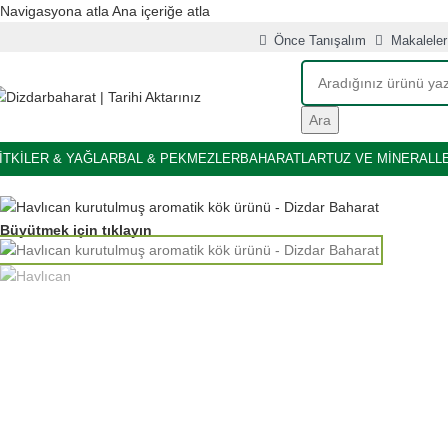
Navigasyona atla
Ana içeriğe atla
Önce Tanışalım
Makaleler
Ara
İTKİLER & YAĞLAR
BAL & PEKMEZLER
BAHARATLAR
TUZ VE MİNERALL
Büyütmek için tıklayın