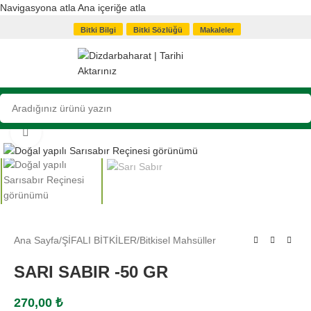
Navigasyona atla
Ana içeriğe atla
Bitki Bilgi
Bitki Sözlüğü
Makaleler
Büyütmek için tıklayın
Ana Sayfa
/
ŞİFALI BİTKİLER
/
Bitkisel Mahsüller
SARI SABIR -50 GR
270,00
₺