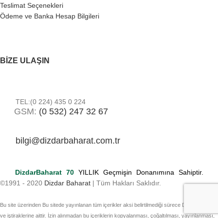
Teslimat Seçenekleri
Ödeme ve Banka Hesap Bilgileri
BIZE ULAŞIN
TEL:(0 224) 435 0 224
GSM:
(0 532) 247 32 67
bilgi@dizdarbaharat.com.tr
DizdarBaharat
70
YILLIK Geçmişin Donanımına Sahiptir.
©️1991 - 2020
Dizdar Baharat
| Tüm Hakları Saklıdır.
Bu site üzerinden Bu sitede yayınlanan tüm içerikler aksi belirtilmediği sürece Dizdar Baharat
ve iştiraklerine aittir. İzin alınmadan bu içeriklerin kopyalanması, çoğaltılması, yayınlanması,