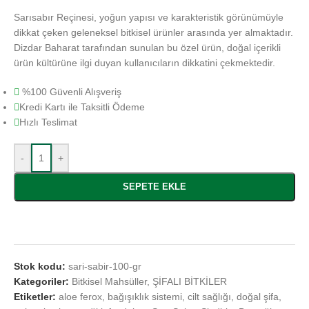
Sarısabır Reçinesi
, yoğun yapısı ve karakteristik görünümüyle
dikkat çeken geleneksel bitkisel ürünler arasında yer almaktadır.
Dizdar Baharat tarafından sunulan bu özel ürün, doğal içerikli
ürün kültürüne ilgi duyan kullanıcıların dikkatini çekmektedir.
%100 Güvenli Alışveriş
Kredi Kartı ile Taksitli Ödeme
Hızlı Teslimat
-
+
SEPETE EKLE
Stok kodu:
sari-sabir-100-gr
Kategoriler:
Bitkisel Mahsüller
,
ŞİFALI BİTKİLER
Etiketler:
aloe ferox
,
bağışıklık sistemi
,
cilt sağlığı
,
doğal şifa
,