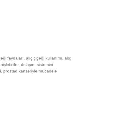
çeği faydaları
,
alıç çiçeği kullanımı
,
alıç
işleticiler
,
dolaşım sistemini
i
,
prostad kanseriyle mücadele