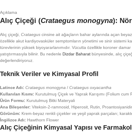
Açıklama
Alıç Çiçeği (
Crataegus monogyna
): Nö
Alıç çiçeği,
Crataegus
cinsine ait ağaçların bahar aylarında açan beya
özellikle akut kardiyovasküler semptomların yönetimi ve sinir sistemi kayna
türevlerinin yüksek biyoyararlanımıdır. Vücutta özellikle koroner damar y
yatıştırmasıyla bilinir. Bu nedenle
Dizdar Baharat
bünyesinde, alıç çiçeği
değerlendiriyoruz.
Teknik Veriler ve Kimyasal Profil
Latince Adı:
Crataegus monogyna
/
Crataegus oxyacantha
Kullanılan Kısmı:
Kurutulmuş Çiçek ve Yaprak Karışımı (Folium cum F
Ürün Formu:
Kurutulmuş Bitki Materyali
Ana Bileşenler:
Viteksin-2-ramnosid, Hiperosit, Rutin, Proantosiyanidinl
Görünüm:
Krem-beyaz renkli çiçekler ve yeşil yaprak parçaları; karakte
İngilizce Adı:
Hawthorn Flower
Alıç Çiçeğinin Kimyasal Yapısı ve Farmako