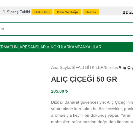
Sipariş Takibi
Bitki Bilgi
Bitki Sözlüğü
Destek
DİZD
ER
MACUNLAR
ESANSLAR & KOKULAR
KAMPANYALILAR
Ana Sayfa
/
ŞİFALI BİTKİLER
/
Bitkiler
/
Alıç Çi
ALIÇ ÇIÇEĞI 50 GR
205,00
₺
Dizdar Baharat güvencesiyle; Alıç Çiçeği’ni
yöntemlerle kurutulan bu özel çiçekler, günlük
aromasıyla keyifli bir dokunuş yapar. Yarım 
mahsulleri raflarımızdan doğrudan fincanını