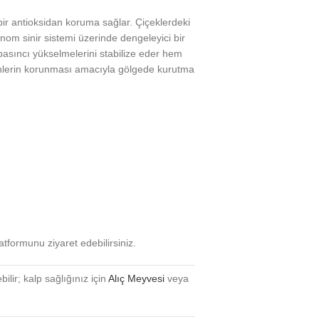
bir antioksidan koruma sağlar. Çiçeklerdeki
om sinir sistemi üzerinde dengeleyici bir
 basıncı yükselmelerini stabilize eder hem
şenlerin korunması amacıyla gölgede kurutma
atformunu ziyaret edebilirsiniz.
ilir; kalp sağlığınız için
Alıç Meyvesi
veya