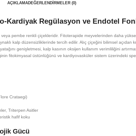
AÇIKLAMA
DEĞERLENDIRMELER (0)
ro-Kardiyak Regülasyon ve Endotel Fo
z veya pembe renkli çiçekleridir. Fitoterapide meyvelerinden daha yük
klı kalp düzensizliklerinde tercih edilir. Alıç çiçeğini bilimsel açıdan kri
atağını genişletmesi, kalp kasının oksijen kullanım verimliliğini artırma
nin fitokimyasal üstünlüğünü ve kardiyovasküler sistem üzerindeki spesifi
lore Crataegi)
er, Triterpen Asitler
ristik hafif koku
lojik Gücü