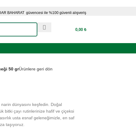
AR BAHARAT güvencesi ile %100 güvenli alışveriş
0,00
₺
çeği 50 gr
Ürünlere geri dön
n narin dünyasını keşfedin. Doğal
 bitki çayı rutinlerinize hafif ve çiçeksi
asırlık usta esnaf geleneğimizle, en saf
za taşıyoruz.