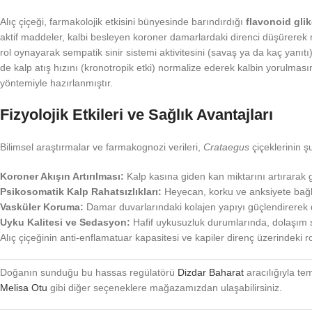
Alıç çiçeği, farmakolojik etkisini bünyesinde barındırdığı
flavonoid glik
aktif maddeler, kalbi besleyen koroner damarlardaki direnci düşürerek 
rol oynayarak sempatik sinir sistemi aktivitesini (savaş ya da kaç yanıtı
de kalp atış hızını (kronotropik etki) normalize ederek kalbin yorulması
yöntemiyle hazırlanmıştır.
Fizyolojik Etkileri ve Sağlık Avantajları
Bilimsel araştırmalar ve farmakognozi verileri,
Crataegus
çiçeklerinin ş
Koroner Akışın Artırılması:
Kalp kasına giden kan miktarını artırarak 
Psikosomatik Kalp Rahatsızlıkları:
Heyecan, korku ve anksiyete bağlı ge
Vasküler Koruma:
Damar duvarlarındaki kolajen yapıyı güçlendirerek da
Uyku Kalitesi ve Sedasyon:
Hafif uykusuzluk durumlarında, dolaşım si
Alıç çiçeğinin anti-enflamatuar kapasitesi ve kapiler direnç üzerindeki
Doğanın sunduğu bu hassas regülatörü
Dizdar Baharat
aracılığıyla tem
Melisa Otu
gibi diğer seçeneklere mağazamızdan ulaşabilirsiniz.