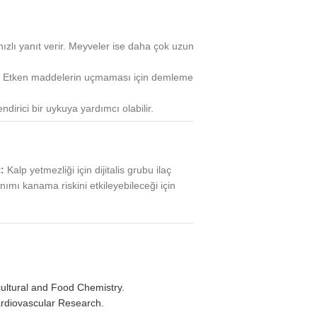
ızlı yanıt verir. Meyveler ise daha çok uzun
dir. Etken maddelerin uçmaması için demleme
dirici bir uykuya yardımcı olabilir.
:
Kalp yetmezliği için dijitalis grubu ilaç
ımı kanama riskini etkileyebileceği için
icultural and Food Chemistry.
ardiovascular Research.