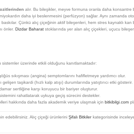
ozitlerinden
alır. Bu bileşikler, meyve formuna oranla daha konsantre 
miyokardın daha iyi beslenmesini (perfüzyon) sağlar. Aynı zamanda oton
) baskılar. Çünkü alıç çiçeğinin aktif bileşenleri, hem stres kaynaklı kan
nı önler.
Dizdar Baharat
stoklarında yer alan alıç çiçekleri, uçucu bile
u sistemler üzerinde etkili olduğunu kanıtlamaktadır:
göğüs sıkışması (angina) semptomlarını hafifletmeye yardımcı olur.
lişen taşikardi (hızlı kalp atışı) durumlarında yatıştırıcı etki gösterir.
mar sertliğine karşı koruyucu bir bariyer oluşturur.
stemini rahatlatarak uykuya geçiş sürecini destekler.
 rolleri hakkında daha fazla akademik veriye ulaşmak için
bitkibilgi.com
pl
in edebilirsiniz. Alıç çiçeği ürünlerini
Şifalı Bitkiler
kategorisinde inceleyeb