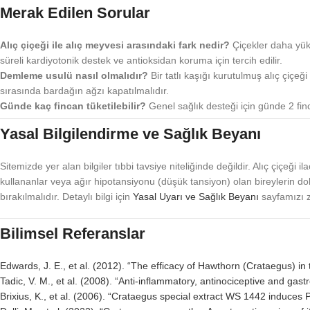
Merak Edilen Sorular
Alıç çiçeği ile alıç meyvesi arasındaki fark nedir?
Çiçekler daha yüks
süreli kardiyotonik destek ve antioksidan koruma için tercih edilir.
Demleme usulü nasıl olmalıdır?
Bir tatlı kaşığı kurutulmuş alıç çiç
sırasında bardağın ağzı kapatılmalıdır.
Günde kaç fincan tüketilebilir?
Genel sağlık desteği için günde 2 finc
Yasal Bilgilendirme ve Sağlık Beyanı
Sitemizde yer alan bilgiler tıbbi tavsiye niteliğinde değildir. Alıç çiçeği
kullananlar veya ağır hipotansiyonu (düşük tansiyon) olan bireylerin do
bırakılmalıdır. Detaylı bilgi için
Yasal Uyarı ve Sağlık Beyanı
sayfamızı z
Bilimsel Referanslar
Edwards, J. E., et al. (2012). “The efficacy of Hawthorn (Crataegus) in
Tadic, V. M., et al. (2008). “Anti-inflammatory, antinociceptive and gas
Brixius, K., et al. (2006). “Crataegus special extract WS 1442 induc