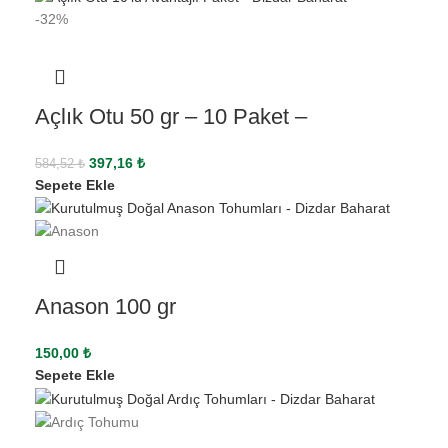
-32%
Açlık Otu 50 gr – 10 Paket –
397,16
₺
584,52
₺
Sepete Ekle
Anason 100 gr
150,00
₺
Sepete Ekle