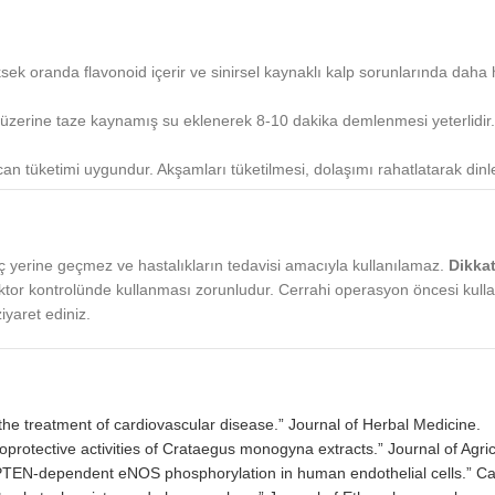
ek oranda flavonoid içerir ve sinirsel kaynaklı kalp sorunlarında daha h
eği üzerine taze kaynamış su eklenerek 8-10 dakika demlenmesi yeterli
an tüketimi uygundur. Akşamları tüketilmesi, dolaşımı rahatlatarak dinlen
 ilaç yerine geçmez ve hastalıkların tedavisi amacıyla kullanılamaz.
Dikkat
ktor kontrolünde kullanması zorunludur. Cerrahi operasyon öncesi kullan
iyaret ediniz.
 the treatment of cardiovascular disease.” Journal of Herbal Medicine.
troprotective activities of Crataegus monogyna extracts.” Journal of Agr
es PTEN-dependent eNOS phosphorylation in human endothelial cells.” C