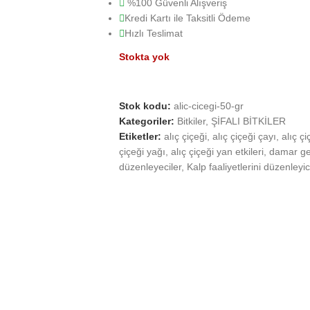
%100 Güvenli Alışveriş
Kredi Kartı ile Taksitli Ödeme
Hızlı Teslimat
Stokta yok
Stok kodu:
alic-cicegi-50-gr
Kategoriler:
Bitkiler
,
ŞİFALI BİTKİLER
Etiketler:
alıç çiçeği
,
alıç çiçeği çayı
,
alıç çi
çiçeği yağı
,
alıç çiçeği yan etkileri
,
damar gen
düzenleyeciler
,
Kalp faaliyetlerini düzenleyic