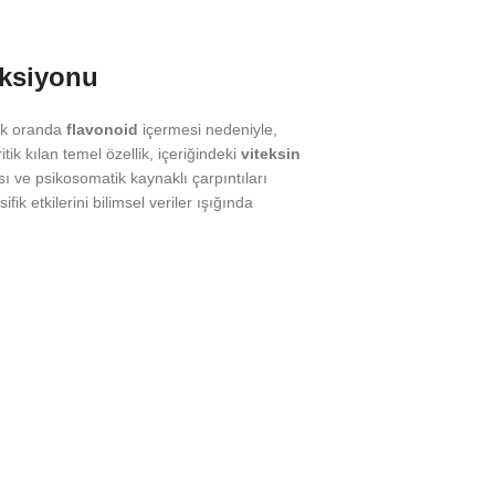
nksiyonu
sek oranda
flavonoid
içermesi nedeniyle,
tik kılan temel özellik, içeriğindeki
viteksin
sı ve psikosomatik kaynaklı çarpıntıları
k etkilerini bilimsel veriler ışığında