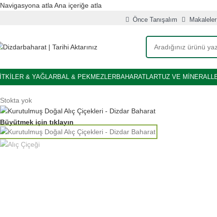
Navigasyona atla
Ana içeriğe atla
Önce Tanışalım
Makaleler
İTKİLER & YAĞLAR
BAL & PEKMEZLER
BAHARATLAR
TUZ VE MİNERALL
Stokta yok
Büyütmek için tıklayın